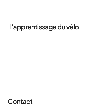
L'USEP de la Somme prend
une part active dans
l'apprentissage du vélo
des
enfants de tout âge sur le
département.
Contact