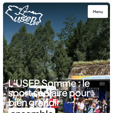
Panneau de gestion des cookies
Menu
L’USEP Somme : le
sport scolaire pour
bien grandir