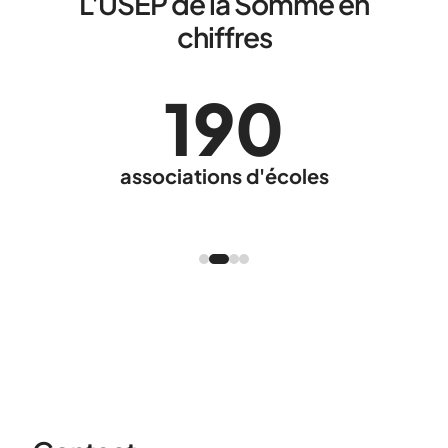
L'USEP de la Somme en
chiffres
190
associations d'écoles
c