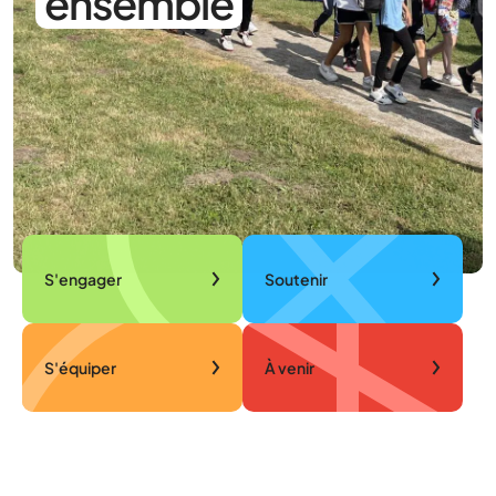
ensemble
S'engager
Soutenir
S'équiper
À venir