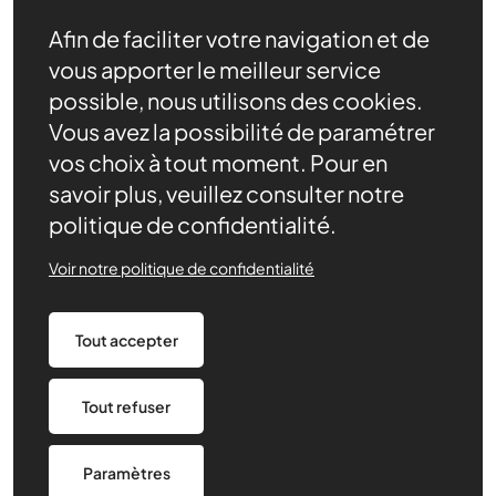
Afin de faciliter votre navigation et de
vous apporter le meilleur service
possible, nous utilisons des cookies.
Vous avez la possibilité de paramétrer
Être bénévole
vos choix à tout moment. Pour en
Nos ressources
savoir plus, veuillez consulter notre
Nos ambitions
politique de confidentialité.
Actualités
Contact
Voir notre politique de confidentialité
Agenda
Nous soutenir
Cartographie
Tout accepter
Politique de confidentialité
Tout refuser
Made by 148
Paramètres