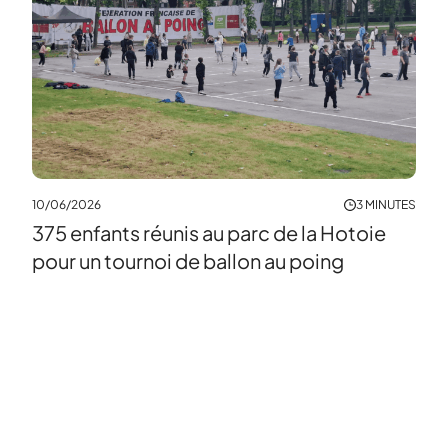
10/06/2026
3 MINUTES
21/0
375 enfants réunis au parc de la Hotoie
Le 
pour un tournoi de ballon au poing
Vie
NUTES