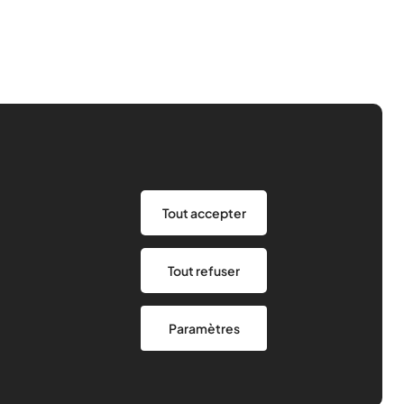
Être bénévole
Nos ressources
Tout accepter
Nos ambitions
Actualités
Contact
Agenda
Tout refuser
Nous soutenir
Cartographie
Paramètres
Politique de confidentialité