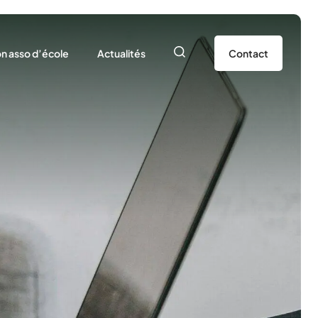
n asso d’école
Actualités
Contact
ions
iliation et Adhésion
Dossier de rentrée
ifs – Saison 25/26
Actualités – USEP 80
lo
rer mon asso d’école
Newsletter
ns la Somme
Actualités – USEP Nationale
l’EPS
iaux