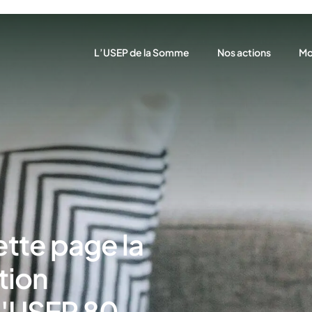
L’USEP de la Somme
Nos actions
Mo
Nos ambitions
Prévisionnel des act
Aff
Cartographie
Les rencontres
Tar
Notre équipe
Le Savoir Rouler à Vé
Gé
Nos partenaires
Promenons-nous da
Accompagnement à 
Les projets partenar
ette page la
tion
 l'USEP 80.