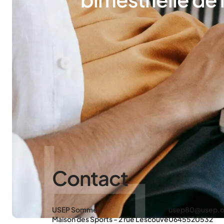
Contact
USEP Somme
usep80@usep.o
Maison des Sports - 2 rue Lescouvé
0645520532