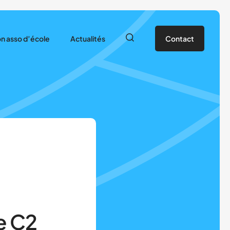
n asso d’école
Actualités
Contact
ions
iliation et Adhésion
Dossier de rentrée
ifs – Saison 25/26
Actualités – USEP 80
lo
rer mon asso d’école
Newsletter
ns la Somme
Actualités – USEP Nationale
l’EPS
iaux
e C2