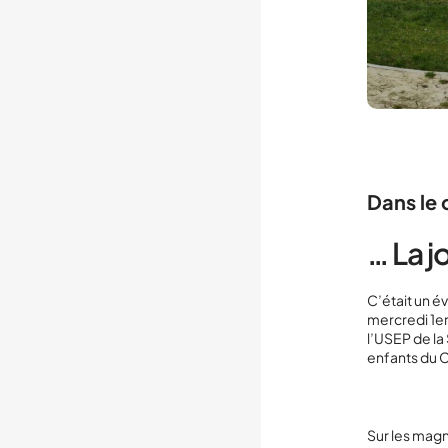
Dans le 
… La 
C’était un é
mercredi 1er
l’USEP de l
enfants du 
Sur les magn