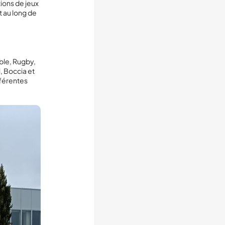
ions de jeux
t au long de
ble, Rugby,
, Boccia et
fférentes