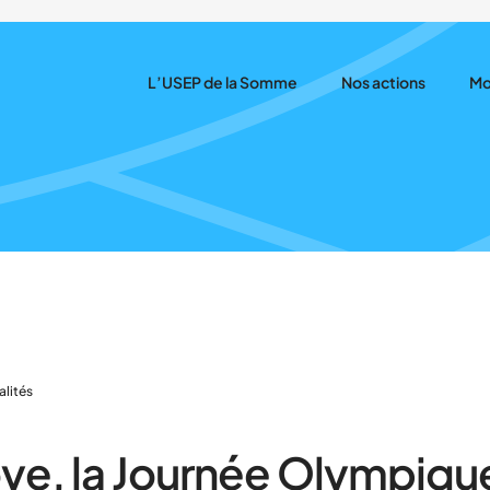
L’USEP de la Somme
Nos actions
Mo
Nos ambitions
Prévisionnel des act
Aff
Cartographie
Les rencontres
Tar
Notre équipe
Le Savoir Rouler à Vé
Gé
Nos partenaires
Promenons-nous da
Accompagnement à 
Les projets partenar
alités
ye, la Journée Olympiqu