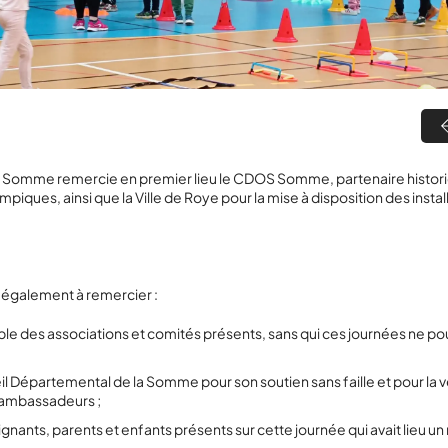
a Somme remercie en premier lieu le CDOS Somme, partenaire histor
piques, ainsi que la Ville de Roye pour la mise à disposition des instal
 également à remercier :
le des associations et comités présents, sans qui ces journées ne po
il Départemental de la Somme pour son soutien sans faille et pour la
 ambassadeurs ;
ignants, parents et enfants présents sur cette journée qui avait lieu un