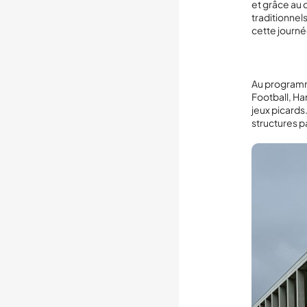
et grâce au 
traditionnel
cette journé
Au programme
Football, Ha
jeux picards
structures p