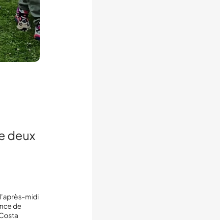
de deux
 l’après-midi
ance de
 Costa