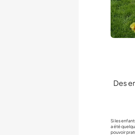
Des en
Si les enfant
a été quelqu
pouvoir prat