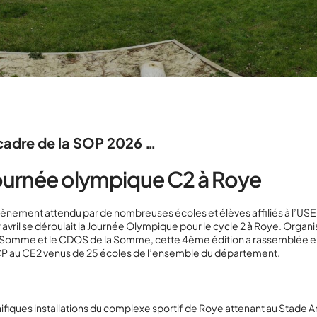
cadre de la SOP 2026 …
journée olympique C2 à Roye
vènement attendu par de nombreuses écoles et élèves affiliés à l’USE
 avril se déroulait la Journée Olympique pour le cycle 2 à Roye. Organ
a Somme et le CDOS de la Somme, cette 4ème édition a rassemblée e
CP au CE2 venus de 25 écoles de l’ensemble du département.
ifiques installations du complexe sportif de Roye attenant au Stade 