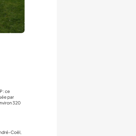
P : ce
isée par
nviron 320
André-Coël,