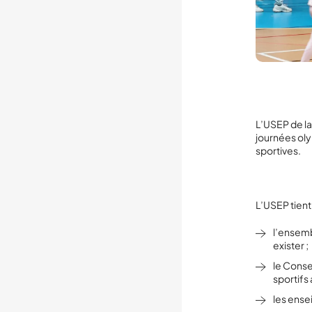
L’USEP de l
journées olym
sportives.
L’USEP tient
l’ensemb
exister ;
le Conse
sportifs
les ense