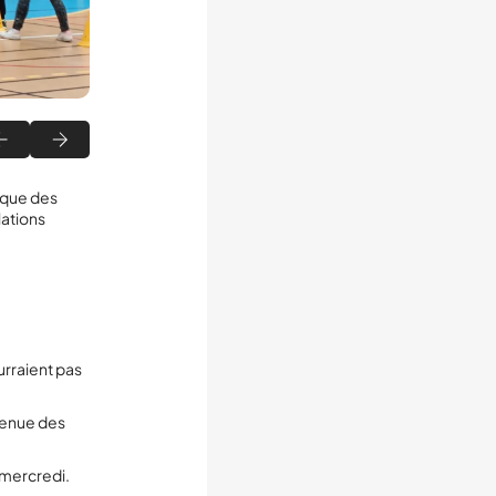
ique des
lations
urraient pas
 venue des
 mercredi.