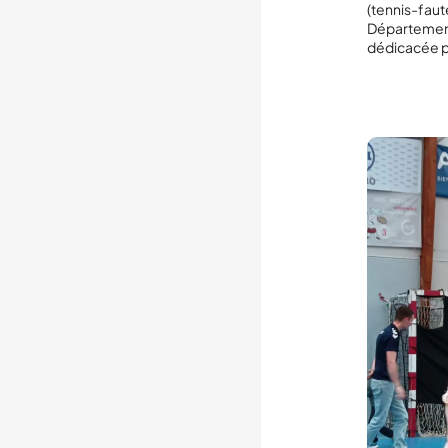
(tennis-fau
Départementa
dédicacée pa