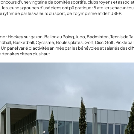
concours d’une vingtaine de comités sportifs, clubs royens et associat
s, les jeunes groupes d’usépiens ont pû pratiquer 5 ateliers chacun tou
e rythmée par les valeurs du sport, de l’olympisme et de l’USEP.
 : Hockey sur gazon, Ballon au Poing, Judo, Badminton, Tennis de Ta
ndball, Basketball, Cyclisme, Boules plates, Golf, Disc’Golf, Pickleball
. Un panel varié d’activités animés par les bénévoles et salariés des di
artenaires citées plus haut.